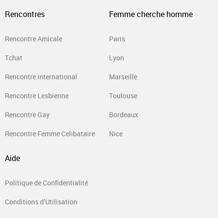
Rencontres
Femme cherche homme
Rencontre Amicale
Paris
Tchat
Lyon
Rencontre international
Marseille
Rencontre Lesbienne
Toulouse
Rencontre Gay
Bordeaux
Rencontre Femme Celibataire
Nice
Aide
Politique de Confidentialité
Conditions d’Utilisation