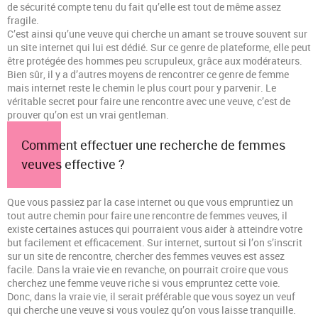
de sécurité compte tenu du fait qu’elle est tout de même assez
fragile.
C’est ainsi qu’une veuve qui cherche un amant se trouve souvent sur
un site internet qui lui est dédié. Sur ce genre de plateforme, elle peut
être protégée des hommes peu scrupuleux, grâce aux modérateurs.
Bien sûr, il y a d’autres moyens de rencontrer ce genre de femme
mais internet reste le chemin le plus court pour y parvenir. Le
véritable secret pour faire une rencontre avec une veuve, c’est de
prouver qu’on est un vrai gentleman.
Comment effectuer une recherche de femmes
veuves effective ?
Que vous passiez par la case internet ou que vous empruntiez un
tout autre chemin pour faire une rencontre de femmes veuves, il
existe certaines astuces qui pourraient vous aider à atteindre votre
but facilement et efficacement. Sur internet, surtout si l’on s’inscrit
sur un site de rencontre, chercher des femmes veuves est assez
facile. Dans la vraie vie en revanche, on pourrait croire que vous
cherchez une femme veuve riche si vous empruntez cette voie.
Donc, dans la vraie vie, il serait préférable que vous soyez un veuf
qui cherche une veuve si vous voulez qu’on vous laisse tranquille.